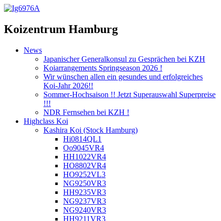
Koizentrum Hamburg
News
Japanischer Generalkonsul zu Gesprächen bei KZH
Koiarrangements Springseason 2026 !
Wir wünschen allen ein gesundes und erfolgreiches
Koi-Jahr 2026!!
Sommer-Hochsaison !! Jetzt Superauswahl Superpreise
!!!
NDR Fernsehen bei KZH !
Highclass Koi
Kashira Koi
(Stock Hamburg)
Hi0814QL1
Oo9045VR4
HH1022VR4
HO8802VR4
HO9252VL3
NG9250VR3
HH9235VR3
NG9237VR3
NG9240VR3
HH9211VR3