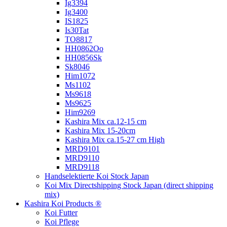
Ig3394
Ig3400
IS1825
Is30Tat
TO8817
HH0862Oo
HH0856Sk
Sk8046
Him1072
Ms1102
Ms9618
Ms9625
Him9269
Kashira Mix ca.12-15 cm
Kashira Mix 15-20cm
Kashira Mix ca.15-27 cm High
MRD9101
MRD9110
MRD9118
Handselektierte Koi
Stock Japan
Koi Mix Directshipping Stock Japan
(direct shipping
mix)
Kashira Koi Products ®
Koi Futter
Koi Pflege