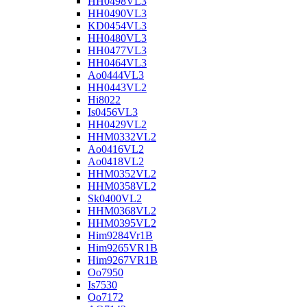
HH0498VL3
HH0490VL3
KD0454VL3
HH0480VL3
HH0477VL3
HH0464VL3
Ao0444VL3
HH0443VL2
Hi8022
Is0456VL3
HH0429VL2
HHM0332VL2
Ao0416VL2
Ao0418VL2
HHM0352VL2
HHM0358VL2
Sk0400VL2
HHM0368VL2
HHM0395VL2
Him9284Vr1B
Him9265VR1B
Him9267VR1B
Oo7950
Is7530
Oo7172