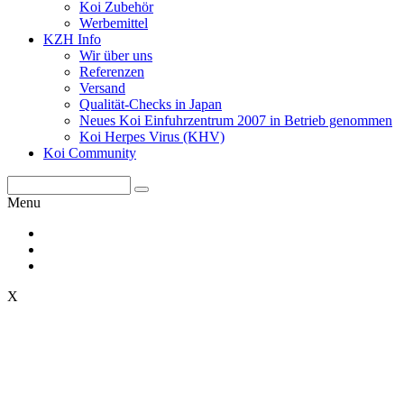
Koi Zubehör
Werbemittel
KZH Info
Wir über uns
Referenzen
Versand
Qualität-Checks in Japan
Neues Koi Einfuhrzentrum 2007 in Betrieb genommen
Koi Herpes Virus (KHV)
Koi Community
Menu
X