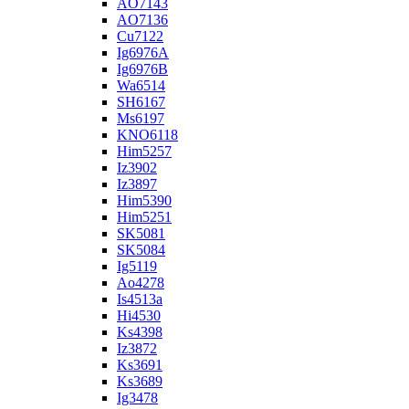
AO7143
AO7136
Cu7122
Ig6976A
Ig6976B
Wa6514
SH6167
Ms6197
KNO6118
Him5257
Iz3902
Iz3897
Him5390
Him5251
SK5081
SK5084
Ig5119
Ao4278
Is4513a
Hi4530
Ks4398
Iz3872
Ks3691
Ks3689
Ig3478