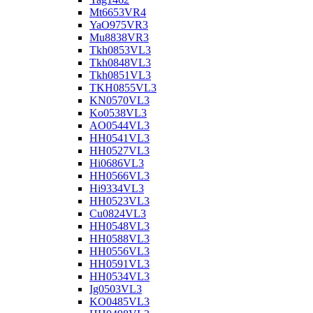
Mt6653VR4
YaO975VR3
Mu8838VR3
Tkh0853VL3
Tkh0848VL3
Tkh0851VL3
TKH0855VL3
KN0570VL3
Ko0538VL3
AO0544VL3
HH0541VL3
HH0527VL3
Hi0686VL3
HH0566VL3
Hi9334VL3
HH0523VL3
Cu0824VL3
HH0548VL3
HH0588VL3
HH0556VL3
HH0591VL3
HH0534VL3
Ig0503VL3
KO0485VL3