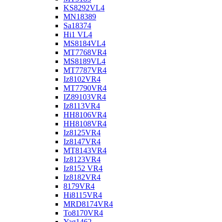
KS8292VL4
MN18389
Sa18374
Hi1 VL4
MS8184VL4
MT7768VR4
MS8189VL4
MT7787VR4
Iz8102VR4
MT7790VR4
IZ89103VR4
Iz8113VR4
HH8106VR4
HH8108VR4
Iz8125VR4
Iz8147VR4
MT8143VR4
Iz8123VR4
Iz8152 VR4
Iz8182VR4
8179VR4
Hi8115VR4
MRD8174VR4
To8170VR4
Yag1462