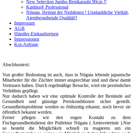
New Selection Jumbo Benikarashi 90cm !!
Kashira® Professional
Niigata, Heimat der Nishikigoi ! Unglaubliche Vielfalt,
Atemberaubende Qualität!!
Impressum
AGB
Händler-Einkaufsreisen
Impressionen
Koi-Anfrage
Abschlusstext:
Von großer Bedeutung ist auch, dass in Niigata lebende japanische
Mitarbeiter für die Züchter immer ansprechbar sind und diese damit
Vertrauen haben. Durch regelmäßige Besuche, wird ein persönliches
Verhältnis gepflegt.
Nur dadurch haben wir eine optimale Kontrolle der Bestände auf
Gesundheit und günstige Preiskonditionen sicher gestellt.
Gesundheitsprobleme werden so frühzeitig erkannt, noch bevor sie
öffentlich bekannt werden.
Ferner pflegen wir den engen Kontakt zu dem
Fischgesundheitsdienst der Präfektur Niigata ( Amtsveterinär ).Nur
so besteht die Möglichkeit schnell zu reagieren um ein