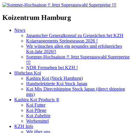
Koizentrum Hamburg
News
Japanischer Generalkonsul zu Gesprächen bei KZH
Koiarrangements Springseason 2026 !
Wir wünschen allen ein gesundes und erfolgreiches
Koi-Jahr 2026!!
Sommer-Hochsaison !! Jetzt Superauswahl Superpreise
!!!
NDR Fernsehen bei KZH !
Highclass Koi
Kashira Koi
(Stock Hamburg)
Handselektierte Koi
Stock Japan
Koi Mix Directshipping Stock Japan
(direct shipping
mix)
Kashira Koi Products ®
Koi Futter
Koi Pflege
Koi Zubehör
Werbemittel
KZH Info
Wir über uns