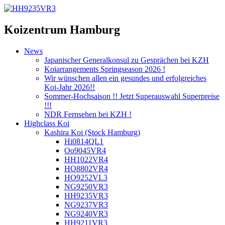
Koizentrum Hamburg
News
Japanischer Generalkonsul zu Gesprächen bei KZH
Koiarrangements Springseason 2026 !
Wir wünschen allen ein gesundes und erfolgreiches
Koi-Jahr 2026!!
Sommer-Hochsaison !! Jetzt Superauswahl Superpreise
!!!
NDR Fernsehen bei KZH !
Highclass Koi
Kashira Koi
(Stock Hamburg)
Hi0814QL1
Oo9045VR4
HH1022VR4
HO8802VR4
HO9252VL3
NG9250VR3
HH9235VR3
NG9237VR3
NG9240VR3
HH9211VR3