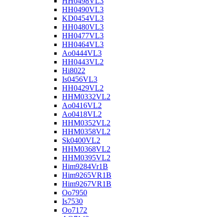
HH0498VL3
HH0490VL3
KD0454VL3
HH0480VL3
HH0477VL3
HH0464VL3
Ao0444VL3
HH0443VL2
Hi8022
Is0456VL3
HH0429VL2
HHM0332VL2
Ao0416VL2
Ao0418VL2
HHM0352VL2
HHM0358VL2
Sk0400VL2
HHM0368VL2
HHM0395VL2
Him9284Vr1B
Him9265VR1B
Him9267VR1B
Oo7950
Is7530
Oo7172