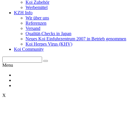
Koi Zubehör
Werbemittel
KZH Info
Wir über uns
Referenzen
Versand
Qualität-Checks in Japan
Neues Koi Einfuhrzentrum 2007 in Betrieb genommen
Koi Herpes Virus (KHV)
Koi Community
Menu
X