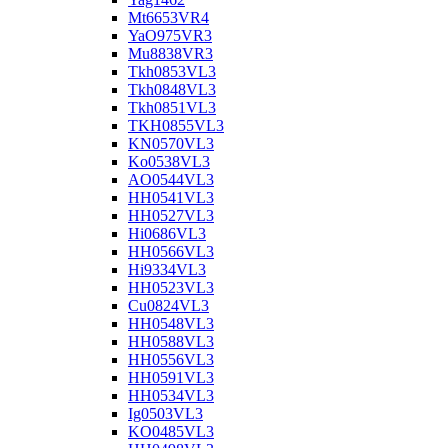
Mt6653VR4
YaO975VR3
Mu8838VR3
Tkh0853VL3
Tkh0848VL3
Tkh0851VL3
TKH0855VL3
KN0570VL3
Ko0538VL3
AO0544VL3
HH0541VL3
HH0527VL3
Hi0686VL3
HH0566VL3
Hi9334VL3
HH0523VL3
Cu0824VL3
HH0548VL3
HH0588VL3
HH0556VL3
HH0591VL3
HH0534VL3
Ig0503VL3
KO0485VL3