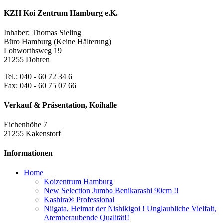
KZH Koi Zentrum Hamburg e.K.
Inhaber: Thomas Sieling
Büro Hamburg (Keine Hälterung)
Lohworthsweg 19
21255 Dohren
Tel.: 040 - 60 72 34 6
Fax: 040 - 60 75 07 66
Verkauf & Präsentation, Koihalle
Eichenhöhe 7
21255 Kakenstorf
Informationen
Home
Koizentrum Hamburg
New Selection Jumbo Benikarashi 90cm !!
Kashira® Professional
Niigata, Heimat der Nishikigoi ! Unglaubliche Vielfalt,
Atemberaubende Qualität!!