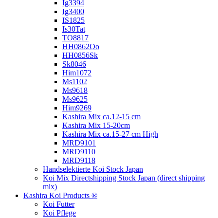
Ig3394
Ig3400
IS1825
Is30Tat
TO8817
HH0862Oo
HH0856Sk
Sk8046
Him1072
Ms1102
Ms9618
Ms9625
Him9269
Kashira Mix ca.12-15 cm
Kashira Mix 15-20cm
Kashira Mix ca.15-27 cm High
MRD9101
MRD9110
MRD9118
Handselektierte Koi
Stock Japan
Koi Mix Directshipping Stock Japan
(direct shipping
mix)
Kashira Koi Products ®
Koi Futter
Koi Pflege