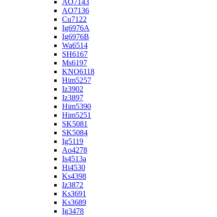
AO7143
AO7136
Cu7122
Ig6976A
Ig6976B
Wa6514
SH6167
Ms6197
KNO6118
Him5257
Iz3902
Iz3897
Him5390
Him5251
SK5081
SK5084
Ig5119
Ao4278
Is4513a
Hi4530
Ks4398
Iz3872
Ks3691
Ks3689
Ig3478