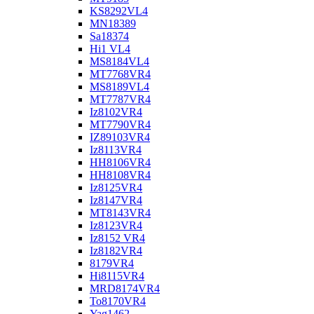
KS8292VL4
MN18389
Sa18374
Hi1 VL4
MS8184VL4
MT7768VR4
MS8189VL4
MT7787VR4
Iz8102VR4
MT7790VR4
IZ89103VR4
Iz8113VR4
HH8106VR4
HH8108VR4
Iz8125VR4
Iz8147VR4
MT8143VR4
Iz8123VR4
Iz8152 VR4
Iz8182VR4
8179VR4
Hi8115VR4
MRD8174VR4
To8170VR4
Yag1462