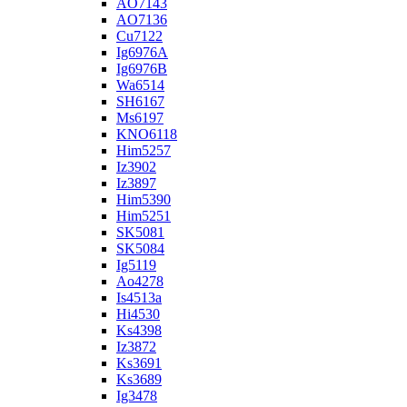
AO7143
AO7136
Cu7122
Ig6976A
Ig6976B
Wa6514
SH6167
Ms6197
KNO6118
Him5257
Iz3902
Iz3897
Him5390
Him5251
SK5081
SK5084
Ig5119
Ao4278
Is4513a
Hi4530
Ks4398
Iz3872
Ks3691
Ks3689
Ig3478