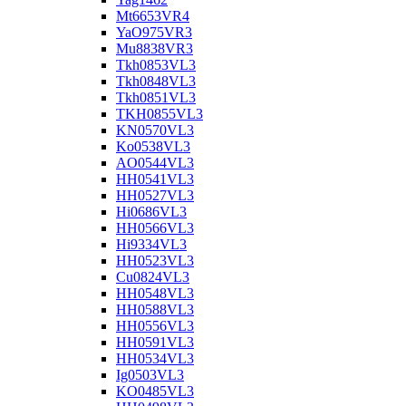
Mt6653VR4
YaO975VR3
Mu8838VR3
Tkh0853VL3
Tkh0848VL3
Tkh0851VL3
TKH0855VL3
KN0570VL3
Ko0538VL3
AO0544VL3
HH0541VL3
HH0527VL3
Hi0686VL3
HH0566VL3
Hi9334VL3
HH0523VL3
Cu0824VL3
HH0548VL3
HH0588VL3
HH0556VL3
HH0591VL3
HH0534VL3
Ig0503VL3
KO0485VL3