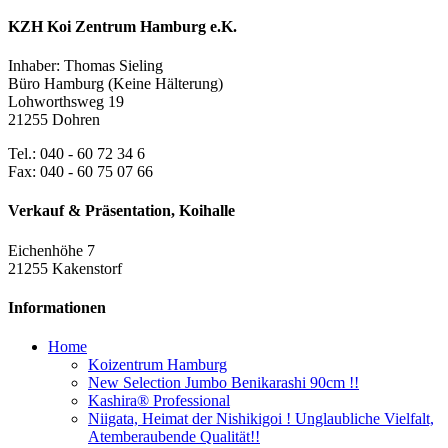
KZH Koi Zentrum Hamburg e.K.
Inhaber: Thomas Sieling
Büro Hamburg (Keine Hälterung)
Lohworthsweg 19
21255 Dohren
Tel.: 040 - 60 72 34 6
Fax: 040 - 60 75 07 66
Verkauf & Präsentation, Koihalle
Eichenhöhe 7
21255 Kakenstorf
Informationen
Home
Koizentrum Hamburg
New Selection Jumbo Benikarashi 90cm !!
Kashira® Professional
Niigata, Heimat der Nishikigoi ! Unglaubliche Vielfalt,
Atemberaubende Qualität!!