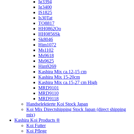
Ig3394
Ig3400
IS1825
Is30Tat
TO8817
HH0862Oo
HH0856Sk
Sk8046
Him1072
Ms1102
Ms9618
Ms9625
Him9269
Kashira Mix ca.12-15 cm
Kashira Mix 15-20cm
Kashira Mix ca.15-27 cm High
MRD9101
MRD9110
MRD9118
Handselektierte Koi
Stock Japan
Koi Mix Directshipping Stock Japan
(direct shipping
mix)
Kashira Koi Products ®
Koi Futter
Koi Pflege