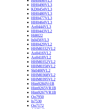
HH0498VL3
HH0490VL3
KD0454VL3
HH0480VL3
HH0477VL3
HH0464VL3
Ao0444VL3
HH0443VL2
Hi8022
Is0456VL3
HH0429VL2
HHM0332VL2
Ao0416VL2
Ao0418VL2
HHM0352VL2
HHM0358VL2
Sk0400VL2
HHM0368VL2
HHM0395VL2
Him9284Vr1B
Him9265VR1B
Him9267VR1B
Oo7950
Is7530
Oo7172