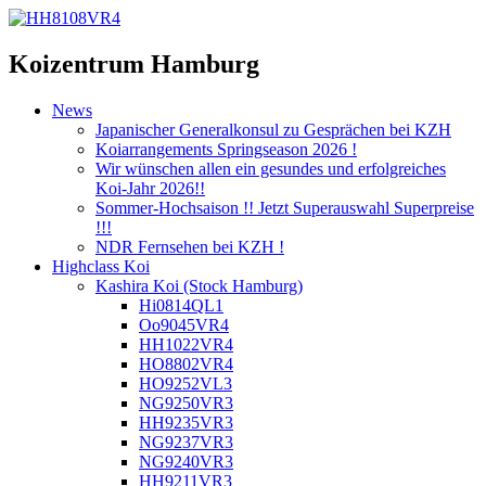
Koizentrum Hamburg
News
Japanischer Generalkonsul zu Gesprächen bei KZH
Koiarrangements Springseason 2026 !
Wir wünschen allen ein gesundes und erfolgreiches
Koi-Jahr 2026!!
Sommer-Hochsaison !! Jetzt Superauswahl Superpreise
!!!
NDR Fernsehen bei KZH !
Highclass Koi
Kashira Koi
(Stock Hamburg)
Hi0814QL1
Oo9045VR4
HH1022VR4
HO8802VR4
HO9252VL3
NG9250VR3
HH9235VR3
NG9237VR3
NG9240VR3
HH9211VR3