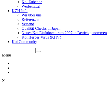
Koi Zubehör
Werbemittel
KZH Info
Wir über uns
Referenzen
Versand
Qualität-Checks in Japan
Neues Koi Einfuhrzentrum 2007 in Betrieb genommen
Koi Herpes Virus (KHV)
Koi Community
Menu
X