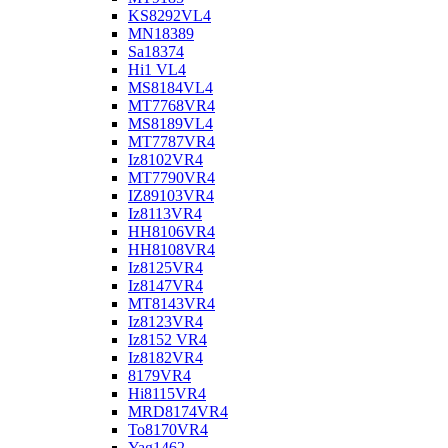
KS8292VL4
MN18389
Sa18374
Hi1 VL4
MS8184VL4
MT7768VR4
MS8189VL4
MT7787VR4
Iz8102VR4
MT7790VR4
IZ89103VR4
Iz8113VR4
HH8106VR4
HH8108VR4
Iz8125VR4
Iz8147VR4
MT8143VR4
Iz8123VR4
Iz8152 VR4
Iz8182VR4
8179VR4
Hi8115VR4
MRD8174VR4
To8170VR4
Yag1462