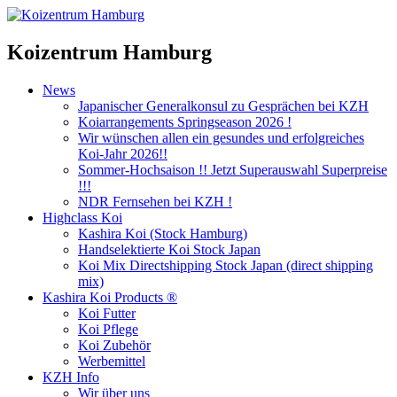
Koizentrum Hamburg
News
Japanischer Generalkonsul zu Gesprächen bei KZH
Koiarrangements Springseason 2026 !
Wir wünschen allen ein gesundes und erfolgreiches
Koi-Jahr 2026!!
Sommer-Hochsaison !! Jetzt Superauswahl Superpreise
!!!
NDR Fernsehen bei KZH !
Highclass Koi
Kashira Koi
(Stock Hamburg)
Handselektierte Koi
Stock Japan
Koi Mix Directshipping Stock Japan
(direct shipping
mix)
Kashira Koi Products ®
Koi Futter
Koi Pflege
Koi Zubehör
Werbemittel
KZH Info
Wir über uns