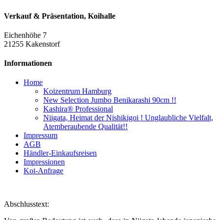
Verkauf & Präsentation, Koihalle
Eichenhöhe 7
21255 Kakenstorf
Informationen
Home
Koizentrum Hamburg
New Selection Jumbo Benikarashi 90cm !!
Kashira® Professional
Niigata, Heimat der Nishikigoi ! Unglaubliche Vielfalt,
Atemberaubende Qualität!!
Impressum
AGB
Händler-Einkaufsreisen
Impressionen
Koi-Anfrage
Abschlusstext: