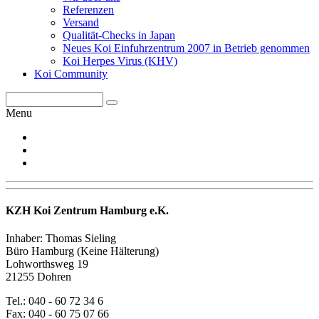
Referenzen
Versand
Qualität-Checks in Japan
Neues Koi Einfuhrzentrum 2007 in Betrieb genommen
Koi Herpes Virus (KHV)
Koi Community
Menu
KZH Koi Zentrum Hamburg e.K.
Inhaber: Thomas Sieling
Büro Hamburg (Keine Hälterung)
Lohworthsweg 19
21255 Dohren
Tel.: 040 - 60 72 34 6
Fax: 040 - 60 75 07 66