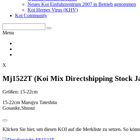
Neues Koi Einfuhrzentrum 2007 in Betrieb genommen
Koi Herpes Virus (KHV)
Koi Community
Menu
X
Mj1522T (Koi Mix Directshipping Stock J
Größen: 15-22cm
15-22cm Marujyu Tateshita
Gosanke,Shusui
Klicken Sie hier, um diesen KOI auf die Merkliste zu setzen. So kön