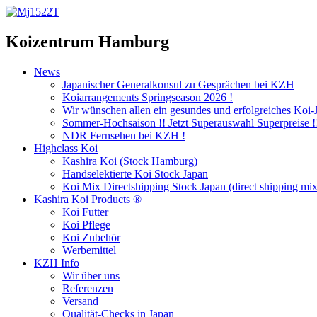
Koizentrum Hamburg
News
Japanischer Generalkonsul zu Gesprächen bei KZH
Koiarrangements Springseason 2026 !
Wir wünschen allen ein gesundes und erfolgreiches Koi-
Sommer-Hochsaison !! Jetzt Superauswahl Superpreise !
NDR Fernsehen bei KZH !
Highclass Koi
Kashira Koi
(Stock Hamburg)
Handselektierte Koi
Stock Japan
Koi Mix Directshipping Stock Japan
(direct shipping mix
Kashira Koi Products ®
Koi Futter
Koi Pflege
Koi Zubehör
Werbemittel
KZH Info
Wir über uns
Referenzen
Versand
Qualität-Checks in Japan