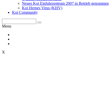
Neues Koi Einfuhrzentrum 2007 in Betrieb genommen
Koi Herpes Virus (KHV)
Koi Community
Menu
X