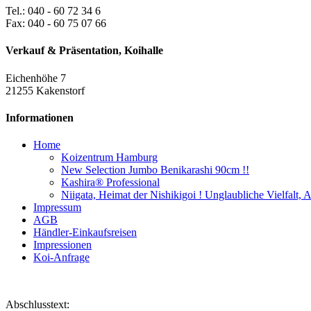
Tel.: 040 - 60 72 34 6
Fax: 040 - 60 75 07 66
Verkauf & Präsentation, Koihalle
Eichenhöhe 7
21255 Kakenstorf
Informationen
Home
Koizentrum Hamburg
New Selection Jumbo Benikarashi 90cm !!
Kashira® Professional
Niigata, Heimat der Nishikigoi ! Unglaubliche Vielfalt,
Impressum
AGB
Händler-Einkaufsreisen
Impressionen
Koi-Anfrage
Abschlusstext: