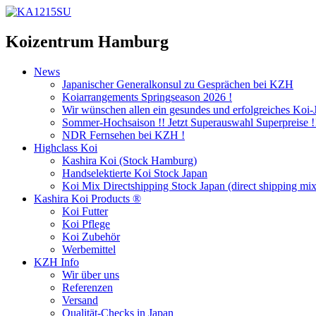
Koizentrum Hamburg
News
Japanischer Generalkonsul zu Gesprächen bei KZH
Koiarrangements Springseason 2026 !
Wir wünschen allen ein gesundes und erfolgreiches Koi-
Sommer-Hochsaison !! Jetzt Superauswahl Superpreise !
NDR Fernsehen bei KZH !
Highclass Koi
Kashira Koi
(Stock Hamburg)
Handselektierte Koi
Stock Japan
Koi Mix Directshipping Stock Japan
(direct shipping mix
Kashira Koi Products ®
Koi Futter
Koi Pflege
Koi Zubehör
Werbemittel
KZH Info
Wir über uns
Referenzen
Versand
Qualität-Checks in Japan