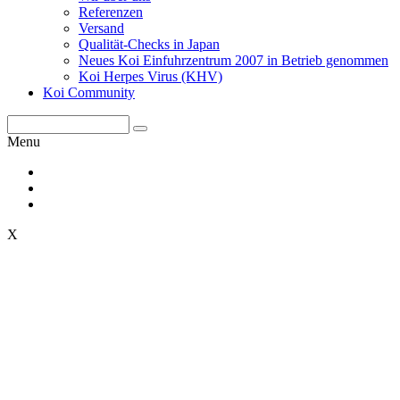
Referenzen
Versand
Qualität-Checks in Japan
Neues Koi Einfuhrzentrum 2007 in Betrieb genommen
Koi Herpes Virus (KHV)
Koi Community
Menu
X