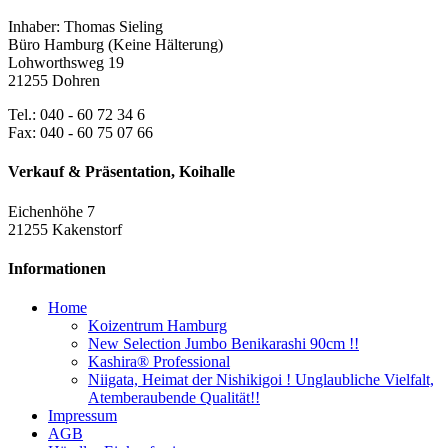
Inhaber: Thomas Sieling
Büro Hamburg (Keine Hälterung)
Lohworthsweg 19
21255 Dohren
Tel.: 040 - 60 72 34 6
Fax: 040 - 60 75 07 66
Verkauf & Präsentation, Koihalle
Eichenhöhe 7
21255 Kakenstorf
Informationen
Home
Koizentrum Hamburg
New Selection Jumbo Benikarashi 90cm !!
Kashira® Professional
Niigata, Heimat der Nishikigoi ! Unglaubliche Vielfalt,
Atemberaubende Qualität!!
Impressum
AGB