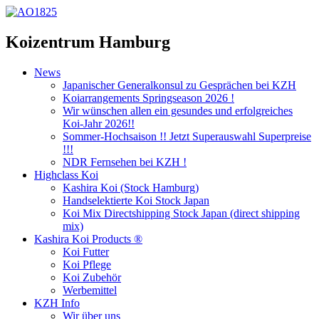
Koizentrum Hamburg
News
Japanischer Generalkonsul zu Gesprächen bei KZH
Koiarrangements Springseason 2026 !
Wir wünschen allen ein gesundes und erfolgreiches
Koi-Jahr 2026!!
Sommer-Hochsaison !! Jetzt Superauswahl Superpreise
!!!
NDR Fernsehen bei KZH !
Highclass Koi
Kashira Koi
(Stock Hamburg)
Handselektierte Koi
Stock Japan
Koi Mix Directshipping Stock Japan
(direct shipping
mix)
Kashira Koi Products ®
Koi Futter
Koi Pflege
Koi Zubehör
Werbemittel
KZH Info
Wir über uns