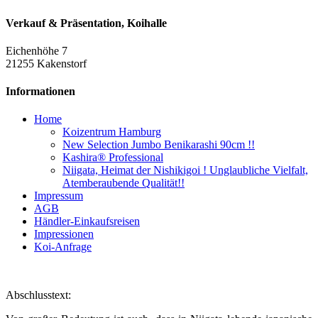
Verkauf & Präsentation, Koihalle
Eichenhöhe 7
21255 Kakenstorf
Informationen
Home
Koizentrum Hamburg
New Selection Jumbo Benikarashi 90cm !!
Kashira® Professional
Niigata, Heimat der Nishikigoi ! Unglaubliche Vielfalt,
Atemberaubende Qualität!!
Impressum
AGB
Händler-Einkaufsreisen
Impressionen
Koi-Anfrage
Abschlusstext: