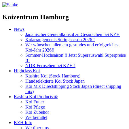
Koizentrum Hamburg
News
Japanischer Generalkonsul zu Gesprächen bei KZH
Koiarrangements Springseason 2026 !
Wir wünschen allen ein gesundes und erfolgreiches
Koi-Jahr 2026!!
Sommer-Hochsaison !! Jetzt Superauswahl Superpreise
!!!
NDR Fernsehen bei KZH !
Highclass Koi
Kashira Koi
(Stock Hamburg)
Handselektierte Koi
Stock Japan
Koi Mix Directshipping Stock Japan
(direct shipping
mix)
Kashira Koi Products ®
Koi Futter
Koi Pflege
Koi Zubehör
Werbemittel
KZH Info
Wir über uns