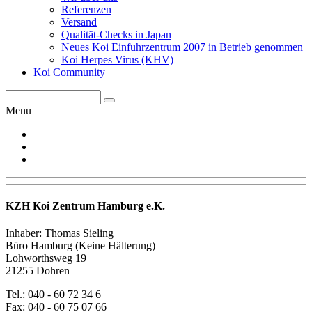
Referenzen
Versand
Qualität-Checks in Japan
Neues Koi Einfuhrzentrum 2007 in Betrieb genommen
Koi Herpes Virus (KHV)
Koi Community
Menu
KZH Koi Zentrum Hamburg e.K.
Inhaber: Thomas Sieling
Büro Hamburg (Keine Hälterung)
Lohworthsweg 19
21255 Dohren
Tel.: 040 - 60 72 34 6
Fax: 040 - 60 75 07 66