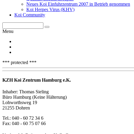
Neues Koi Einfuhrzentrum 2007 in Betrieb genommen
Koi Herpes Virus (KHV)
Koi Community
Menu
*** protected ***
KZH Koi Zentrum Hamburg e.K.
Inhaber: Thomas Sieling
Büro Hamburg (Keine Hälterung)
Lohworthsweg 19
21255 Dohren
Tel.: 040 - 60 72 34 6
Fax: 040 - 60 75 07 66