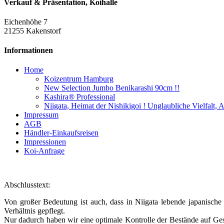
Verkauf & Präsentation, Koihalle
Eichenhöhe 7
21255 Kakenstorf
Informationen
Home
Koizentrum Hamburg
New Selection Jumbo Benikarashi 90cm !!
Kashira® Professional
Niigata, Heimat der Nishikigoi ! Unglaubliche Vielfalt,
Impressum
AGB
Händler-Einkaufsreisen
Impressionen
Koi-Anfrage
Abschlusstext:
Von großer Bedeutung ist auch, dass in Niigata lebende japanische
Verhältnis gepflegt.
Nur dadurch haben wir eine optimale Kontrolle der Bestände auf Gesu