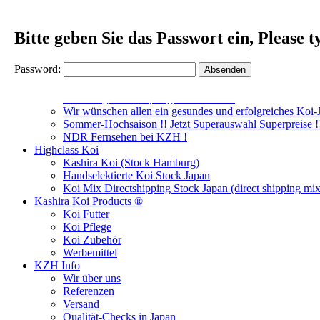
Bitte geben Sie das Passwort ein, Please t
Koizentrum Hamburg
Password:
News
Japanischer Generalkonsul zu Gesprächen bei KZH
Koiarrangements Springseason 2026 !
Wir wünschen allen ein gesundes und erfolgreiches Koi-
Sommer-Hochsaison !! Jetzt Superauswahl Superpreise !
NDR Fernsehen bei KZH !
Highclass Koi
Kashira Koi
(Stock Hamburg)
Handselektierte Koi
Stock Japan
Koi Mix Directshipping Stock Japan
(direct shipping mix
Kashira Koi Products ®
Koi Futter
Koi Pflege
Koi Zubehör
Werbemittel
KZH Info
Wir über uns
Referenzen
Versand
Qualität-Checks in Japan