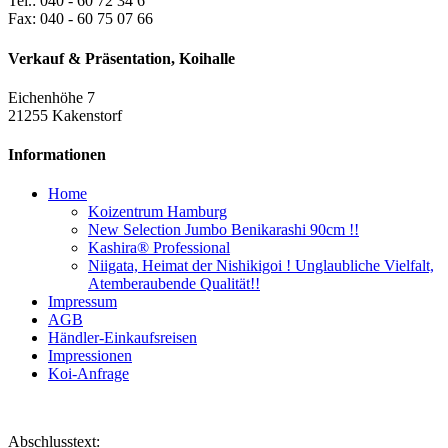
Tel.: 040 - 60 72 34 6
Fax: 040 - 60 75 07 66
Verkauf & Präsentation, Koihalle
Eichenhöhe 7
21255 Kakenstorf
Informationen
Home
Koizentrum Hamburg
New Selection Jumbo Benikarashi 90cm !!
Kashira® Professional
Niigata, Heimat der Nishikigoi ! Unglaubliche Vielfalt,
Atemberaubende Qualität!!
Impressum
AGB
Händler-Einkaufsreisen
Impressionen
Koi-Anfrage
Abschlusstext: