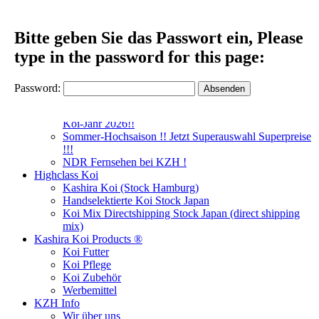
Bitte geben Sie das Passwort ein, Please
Koizentrum Hamburg
type in the password for this page:
News
Japanischer Generalkonsul zu Gesprächen bei KZH
Password:
Koiarrangements Springseason 2026 !
Wir wünschen allen ein gesundes und erfolgreiches
Koi-Jahr 2026!!
Sommer-Hochsaison !! Jetzt Superauswahl Superpreise
!!!
NDR Fernsehen bei KZH !
Highclass Koi
Kashira Koi
(Stock Hamburg)
Handselektierte Koi
Stock Japan
Koi Mix Directshipping Stock Japan
(direct shipping
mix)
Kashira Koi Products ®
Koi Futter
Koi Pflege
Koi Zubehör
Werbemittel
KZH Info
Wir über uns