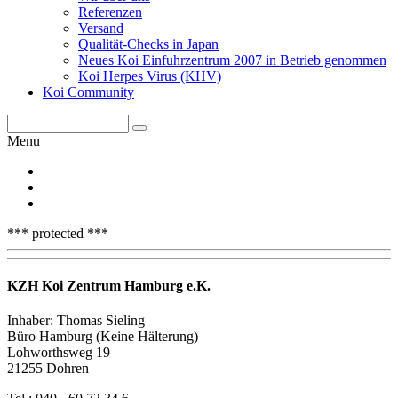
Referenzen
Versand
Qualität-Checks in Japan
Neues Koi Einfuhrzentrum 2007 in Betrieb genommen
Koi Herpes Virus (KHV)
Koi Community
Menu
*** protected ***
KZH Koi Zentrum Hamburg e.K.
Inhaber: Thomas Sieling
Büro Hamburg (Keine Hälterung)
Lohworthsweg 19
21255 Dohren